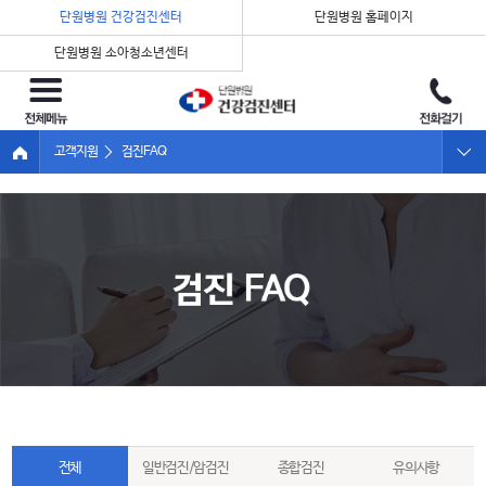
단원병원 건강검진센터
단원병원 홈페이지
단원병원 소아청소년센터
고객지원
검진FAQ
검진FAQ
고객의소리
전체
일반검진/암검진
종합검진
유의사항