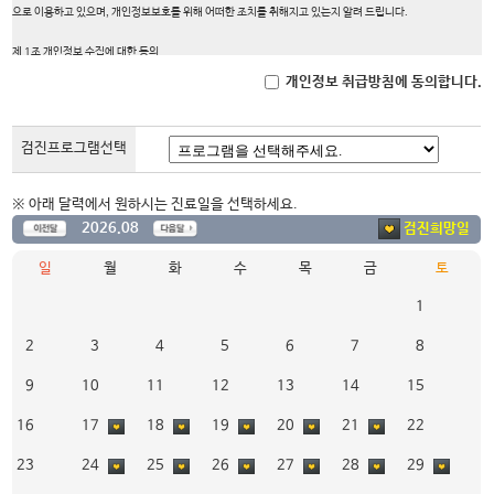
으로 이용하고 있으며, 개인정보보호를 위해 어떠한 조치를 취해지고 있는지 알려 드립니다.
제 1조 개인정보 수집에 대한 동의
본원은 귀하께서 회원 가입 시 개인정보 취급방침 또는 이용약관의 내용을 공지하며 회원가입 버튼을 클릭할
개인정보 취급방침에 동의합니다.
경우 개인정보 수집에 대해 동의하신 것으로 봅니다.
제 2조 개인정보의 수집 항목 및 수집 방법
검진프로그램선택
1. 수집하는 개인정보의 항목
본원이 관리하는 홈페이지를 통해 최초 회원 가입 또는 서비스 이용 시 이용자로부터 아래와 같은 개인정보를
수집하고 있으며, 이용자의 개인정보 수집 시 서비스 제공을 위하여 필요한 범위에서 최소한의 개인정보를 수
※ 아래 달력에서 원하시는 진료일을 선택하세요.
집합니다.
검진희망일
2026.08
(1) 필수항목
일
월
화
수
목
금
토
※ 이용자는 필수항목 수집·이용에 대한 동의를 거부하실 수 있지만 이는 서비스 제공에 필수적으로 제공되
어야 하는 정보입니다. 따라서 동의를 거부하실 경우 홈페이지 회원 가입, 서비스 이용 등을 할 수 없습니다.
1
① 회원가입, 온라인상담, 인터넷 진료예약을 위해 필요한 개인정보
- 이메일 주소, 전화번호(휴대폰), 비밀번호, 성명, 로그인 아이디, 성별, 생년월일
2
3
4
5
6
7
8
② 각 서비스 이용을 위해 필요한 정보, 서비스 이용기록 정보
9
10
11
12
13
14
15
- 각 서비스 이용 기록 관련 정보
- 로그데이터, 쿠키, 이용시간, 이용자가 입력한 검색어 등
16
17
18
19
20
21
22
- 기기 정보, 접속IP정보, 환경설정정보 등
2) 선택항목
23
24
25
26
27
28
29
※ 이용자는 선택항목 수집·이용에 대한 동의를 거부하실 수 있으며,이는 서비스 제공에 필수적으로 제공되
어야 하는 정보가 아닙니다. 따라서 동의를 거부하시더라도 홈페이지 이용이 가능합니다. 서비스 이용과정에